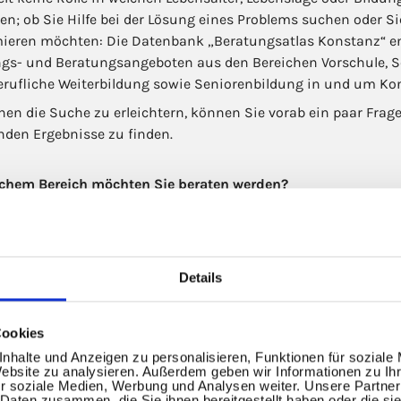
en; ob Sie Hilfe bei der Lösung eines Problems suchen oder S
mieren möchten: Die Datenbank „Beratungsatlas Konstanz“ ent
ngs- und Beratungsangeboten aus den Bereichen Vorschule, S
erufliche Weiterbildung sowie Seniorenbildung in und um Ko
en die Suche zu erleichtern, können Sie vorab ein paar Frag
nden Ergebnisse zu finden.
lchem Bereich möchten Sie beraten werden?
Details
hkindliche
Weiterführende
Be
Grundschul­bildung
Bildung
Schulbildung
Au
Cookies
nhalte und Anzeigen zu personalisieren, Funktionen für soziale
Website zu analysieren. Außerdem geben wir Informationen zu I
r soziale Medien, Werbung und Analysen weiter. Unsere Partner
 Daten zusammen, die Sie ihnen bereitgestellt haben oder die s