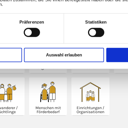
n.
terbildung
Senioren­bildung
Präferenzen
Statistiken
en suchen Sie die Beratung?
Auswahl erlauben
Kinder
Jugendliche
Erwachsene
F
anderer /
Menschen mit
Einrichtungen /
üchtlinge
Förderbedarf
Organisationen