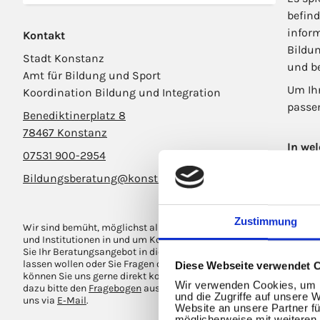
befind
infor
Kontakt
Bildu
Stadt Konstanz
und b
Amt für Bildung und Sport
Um Ihn
Koordination Bildung und Integration
passe
Benediktinerplatz 8
78467 Konstanz
In we
07531 900-2954
Bildungsberatung@konstanz.de
Zustimmung
Wir sind bemüht, möglichst alle Anbieter, Einrichtungen
Frü
und Institutionen in und um Konstanz zu erfassen. Wenn
Sie Ihr Beratungsangebot in die Datenbank aufnehmen
lassen wollen oder Sie Fragen oder Anregungen haben,
Diese Webseite verwendet 
können Sie uns gerne direkt kontaktieren. Füllen Sie
Wir verwenden Cookies, um I
dazu bitte den
Fragebogen
aus und senden diesen an
und die Zugriffe auf unsere 
uns via
E‑Mail
.
Website an unsere Partner fü
möglicherweise mit weiteren